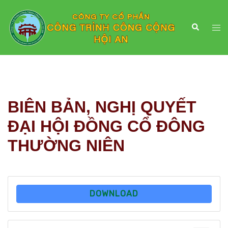
Chuyển
đến
Search
Togg
nội
men
dung
BIÊN BẢN, NGHỊ QUYẾT
ĐẠI HỘI ĐỒNG CỔ ĐÔNG
THƯỜNG NIÊN
DOWNLOAD